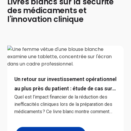
Livres blancs sur la sécurité
des médicaments et
l'innovation clinique
Un retour sur investissement opérationnel
au plus près du patient : étude de cas sur
Quel est l’impact financier de la réduction des
l’aide à la décision médicamenteuse
inefficacités cliniques lors de la préparation des
médicaments ? Ce livre blanc montre comment
des outils numériques structurés au chevet du
patient peuvent générer des bénéfices