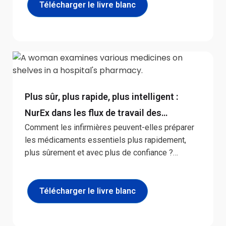
mesurables. Conçu pour les responsables
Télécharger le livre blanc
hospitaliers, il fournit un aperçu concret des
arguments économiques en faveur d’un
investissement dans l’aide à la décision en temps
réel.
Plus sûr, plus rapide, plus intelligent :
NurEx dans les flux de travail des
Comment les infirmières peuvent-elles préparer
médicaments d'urgence pédiatriques
les médicaments essentiels plus rapidement,
plus sûrement et avec plus de confiance ?
Découvrez l'étude de simulation qui montre
comment NurEx transforme les flux de traitement
des médicaments sous pression.
Télécharger le livre blanc