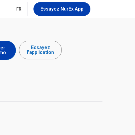
Essayez NurEx App
FR
Essayez
er
l'application
émo